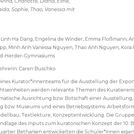
 Anna, Charlotte, Diana, Eline,
Naida, Sophie, Thao, Vanessa mit
na Linh Ha Dang, Engelina de Winder, Emma Floßmann, An
ipp, Minh Anh Vanessa Nguyen, Thao Anh Nguyen, Kora Pre
ried-Herder-Gymnasiums
Lehrerin: Caren Buschko
 eines Kurator*innenteams für die Ausstellung der Expo
richtseinheiten werden relevante Themen des Kuratieren
tische Ausrichtung bzw. Botschaft einer Ausstellun
g bzw. Museums und eines Betriebssystems. Arbeitsforme
lbau, Textlektüre, Konzeptentwicklung. Die Gruppe 
undlage des Inputs zum kuratorischen Konzept der 10. B
artier Bethanien entwickelten die Schüler*innen eigen