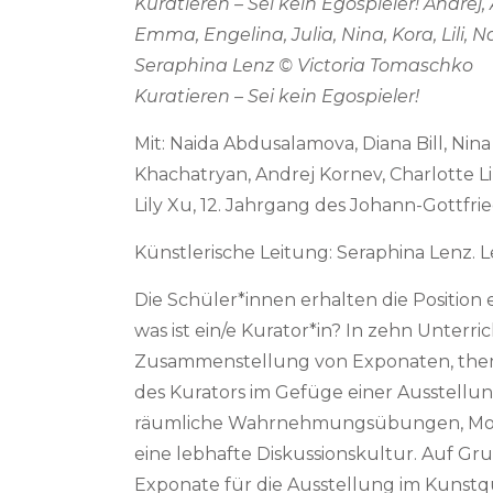
Kuratieren – Sei kein Egospieler! Andrej,
Emma, Engelina, Julia, Nina, Kora, Lili, 
Seraphina Lenz © Victoria Tomaschko
Kuratieren – Sei kein Egospieler!
Mit: Naida Abdusalamova, Diana Bill, Ni
Khachatryan, Andrej Kornev, Charlotte L
Lily Xu, 12. Jahrgang des Johann-Gottf
Künstlerische Leitung: Seraphina Lenz. 
Die Schüler*innen erhalten die Position
was ist ein/e Kurator*in? In zehn Unter
Zusammenstellung von Exponaten, thema
des Kurators im Gefüge einer Ausstellun
räumliche Wahrnehmungsübungen, Model
eine lebhafte Diskussionskultur. Auf Gr
Exponate für die Ausstellung im Kunstqu