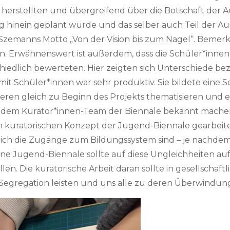
rstellten und übergreifend über die Botschaft der Aus
g hinein geplant wurde und das selber auch Teil der Aus
 Szemanns Motto „Von der Vision bis zum Nagel“. Bemer
. Erwähnenswert ist außerdem, dass die Schüler*innen
hiedlich bewerteten. Hier zeigten sich Unterschiede 
mit Schüler*innen war sehr produktiv. Sie bildete eine Sc
eren gleich zu Beginn des Projekts thematisieren und 
 dem Kurator*innen-Team der Biennale bekannt machen.
m kuratorischen Konzept der Jugend-Biennale gearbeite
dlich die Zugänge zum Bildungssystem sind – je nachde
ine Jugend-Biennale sollte auf diese Ungleichheiten
llen. Die kuratorische Arbeit daran sollte in gesellschaf
egregation leisten und uns alle zu deren Überwindung 