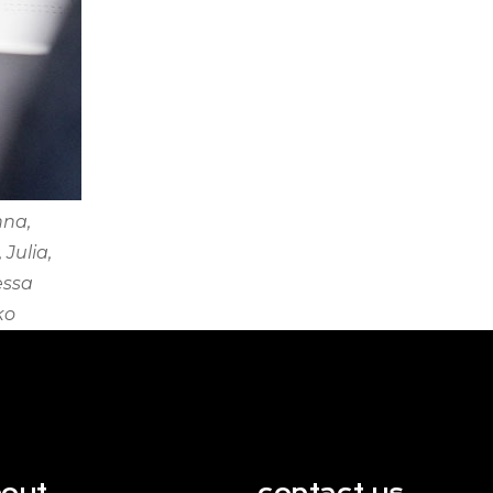
nna,
Julia,
essa
ko
out
contact us