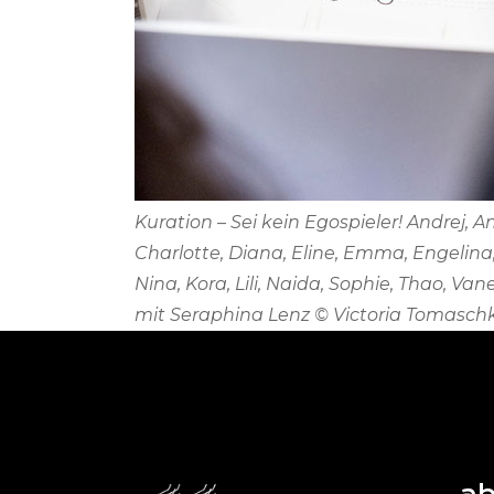
Kuration – Sei kein Egospieler! Andrej, A
Charlotte, Diana, Eline, Emma, Engelina, 
Nina, Kora, Lili, Naida, Sophie, Thao, Van
mit Seraphina Lenz © Victoria Tomasch
ab